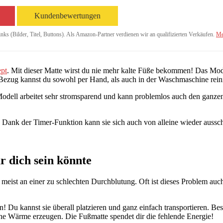
Kundenbewertungen
inks (Bilder, Titel, Buttons). Als Amazon-Partner verdienen wir an qualifizierten Verkäufen.
Me
pt
. Mit dieser Matte wirst du nie mehr kalte Füße bekommen! Das Mo
zug kannst du sowohl per Hand, als auch in der Waschmaschine rein
ell arbeitet sehr stromsparend und kann problemlos auch den ganzen T
Dank der Timer-Funktion kann sie sich auch von alleine wieder aussch
r dich sein könnte
 meist an einer zu schlechten Durchblutung. Oft ist dieses Problem auc
n! Du kannst sie überall platzieren und ganz einfach transportieren. B
ine Wärme erzeugen. Die Fußmatte spendet dir die fehlende Energie!