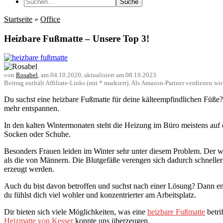
Suche
Startseite
»
Office
Heizbare Fußmatte – Unsere Top 3!
von
Rosabel
, am
04.10.2020
, aktualisiert am
08.10.2023
.
Beitrag enthält Affiliate-Links (mit * markiert). Als Amazon-Partner verdienen w
Du suchst eine heizbare Fußmatte für deine kälteempfindlichen Füße
mehr entspannen.
In den kalten Wintermonaten steht die Heizung im Büro meistens auf 
Socken oder Schuhe.
Besonders Frauen leiden im Winter sehr unter diesem Problem. Der wei
als die von Männern. Die Blutgefäße verengen sich dadurch schneller 
erzeugt werden.
Auch du bist davon betroffen und suchst nach einer Lösung? Dann em
du fühlst dich viel wohler und konzentrierter am Arbeitsplatz.
Dir bieten sich viele Möglichkeiten, was eine
heizbare Fußmatte
betri
Heizmatte von Kesser
konnte uns überzeugen.