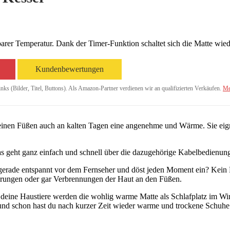
arer Temperatur. Dank der Timer-Funktion schaltet sich die Matte wiede
Kundenbewertungen
inks (Bilder, Titel, Buttons). Als Amazon-Partner verdienen wir an qualifizierten Verkäufen.
Me
deinen Füßen auch an kalten Tagen eine angenehme und Wärme. Sie eign
 Das geht ganz einfach und schnell über die dazugehörige Kabelbedienu
st gerade entspannt vor dem Fernseher und döst jeden Moment ein? Kei
rungen oder gar Verbrennungen der Haut an den Füßen.
h deine Haustiere werden die wohlig warme Matte als Schlafplatz im Wi
 und schon hast du nach kurzer Zeit wieder warme und trockene Schuhe