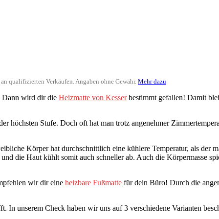
ir an qualifizierten Verkäufen. Angaben ohne Gewähr.
Mehr dazu
? Dann wird dir die
Heizmatte von Kesser
bestimmt gefallen! Damit ble
der höchsten Stufe. Doch oft hat man trotz angenehmer Zimmertemperat
bliche Körper hat durchschnittlich eine kühlere Temperatur, als der män
und die Haut kühlt somit auch schneller ab. Auch die Körpermasse spie
pfehlen wir dir eine
heizbare Fußmatte
für dein Büro! Durch die ang
fft. In unserem Check haben wir uns auf 3 verschiedene Varianten besch