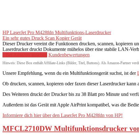
HP LaserJet Pro M428fdn Multifunktions-Laserdrucker
Ein sehr gutes Druck Scan Kopier Gerät
Dieser Drucker vereint die Funktionen drucken, scannen, kopieren un
Laserdrucker druckt Dokumente mühelos über eine stabile LAN-Ver
Bei Amazon ansehen
Kundenbewertungen
Hinweis: Diese Box enthält Affiliate-Links (Bilder, Titel, Buttons). Als Amazon-Partner verd
Unsere Empfehlung, wenn du ein Multifunktionsgerät suchst, ist der
Ob drucken, scannen, kopieren oder faxen dieser Laserdrucker kann 
Des Weiteren druckt der Drucker bis zu 38 Blatt pro Minute und verf
Außerdem ist das Gerät mit Apple AirPrint kompatibel, was die Bedien
Informiere dich hier über den LaserJet Pro M428fdn von HP!
MFCL2710DW Multifunktionsdrucker von