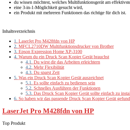
du wissen möchtest, welches Multifunktionsgerät am effektivste
eine 3-in-1-Möglichkeit gesucht wird,
ein Produkt mit mehreren Funktionen das richtige für dich ist.
Inhaltsverzeichnis
1.
LaserJet Pro M428fdn von HP
2.
MFCL2710DW Multifunktionsdrucker von Brother
3.
Epson Expression Home XP-3100
4.
Warum du ein Druck Scan Kopier Gerät brauchst
4.1.
Du wirst dir das Arbeiten erleichtern
4.2.
Mehr Flexibilität
4.3.
Du sparst Zeit
5.
Was ein Druck Scan Kopier Gerät auszeichnet
5.1.
Es sollte einfach zu bedienen sein
5.2.
Schnelles Ausführen der Funktionen
5.3.
Das Druck Scan Kopier Gerät sollte einfach zu instal
6.
So haben wir das passende Druck Scan Kopier Gerät gefun
LaserJet Pro M428fdn von HP
Top Produkt