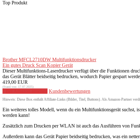
Top Produkt
Brother MFCL2710DW Multifunktionsdrucker
Ein gutes Druck Scan Kopier Gerät
Dieser Multifunktions-Laserdrucker verfügt über die Funktionen d
das Gerät Blätter beidseitig bedrucken, wodurch Papier gespart werd
419,00 EUR
(Stand von: 17.07.2025)
Bei Amazon ansehen
Kundenbewertungen
Hinweis: Diese Box enthält Affiliate-Links (Bilder, Titel, Buttons). Als Amazon-Partner verd
Ein weiteres tolles Modell, wenn du ein Multifunktionsgerät suchst, is
werden kann!
Zusätzlich zum Drucken per WLAN ist auch das Ausführen von Funkt
Außerdem kann das Gerät Papier beidseitig bedrucken, was ein netter Z