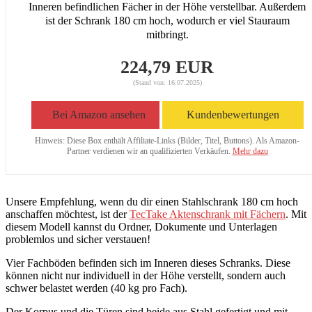
Inneren befindlichen Fächer in der Höhe verstellbar. Außerdem
ist der Schrank 180 cm hoch, wodurch er viel Stauraum
mitbringt.
224,79 EUR
(Stand von: 16.07.2025)
Bei Amazon ansehen
Kundenbewertungen
Hinweis: Diese Box enthält Affiliate-Links (Bilder, Titel, Buttons). Als Amazon-
Partner verdienen wir an qualifizierten Verkäufen.
Mehr dazu
Unsere Empfehlung, wenn du dir einen Stahlschrank 180 cm hoch
anschaffen möchtest, ist der
TecTake Aktenschrank mit Fächern
. Mit
diesem Modell kannst du Ordner, Dokumente und Unterlagen
problemlos und sicher verstauen!
Vier Fachböden befinden sich im Inneren dieses Schranks. Diese
können nicht nur individuell in der Höhe verstellt, sondern auch
schwer belastet werden (40 kg pro Fach).
Der Korpus und die Türen sind beide aus Stahl gefertigt und mit