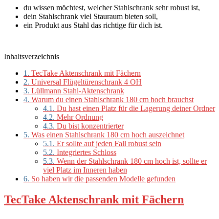
du wissen möchtest, welcher Stahlschrank sehr robust ist,
dein Stahlschrank viel Stauraum bieten soll,
ein Produkt aus Stahl das richtige für dich ist.
Inhaltsverzeichnis
1.
TecTake Aktenschrank mit Fächern
2.
Universal Flügeltürenschrank 4 OH
3.
Lüllmann Stahl-Aktenschrank
4.
Warum du einen Stahlschrank 180 cm hoch brauchst
4.1.
Du hast einen Platz für die Lagerung deiner Ordner
4.2.
Mehr Ordnung
4.3.
Du bist konzentrierter
5.
Was einen Stahlschrank 180 cm hoch auszeichnet
5.1.
Er sollte auf jeden Fall robust sein
5.2.
Integriertes Schloss
5.3.
Wenn der Stahlschrank 180 cm hoch ist, sollte er
viel Platz im Inneren haben
6.
So haben wir die passenden Modelle gefunden
TecTake Aktenschrank mit Fächern