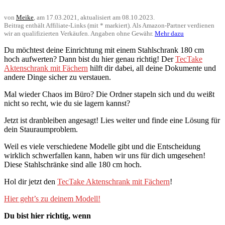
von
Meike
, am
17.03.2021
, aktualisiert am
08.10.2023
.
Beitrag enthält Affiliate-Links (mit * markiert). Als Amazon-Partner verdienen
wir an qualifizierten Verkäufen. Angaben ohne Gewähr.
Mehr dazu
Du möchtest deine Einrichtung mit einem Stahlschrank 180 cm
hoch aufwerten? Dann bist du hier genau richtig! Der
TecTake
Aktenschrank mit Fächern
hilft dir dabei, all deine Dokumente und
andere Dinge sicher zu verstauen.
Mal wieder Chaos im Büro? Die Ordner stapeln sich und du weißt
nicht so recht, wie du sie lagern kannst?
Jetzt ist dranbleiben angesagt! Lies weiter und finde eine Lösung für
dein Stauraumproblem.
Weil es viele verschiedene Modelle gibt und die Entscheidung
wirklich schwerfallen kann, haben wir uns für dich umgesehen!
Diese Stahlschränke sind alle 180 cm hoch.
Hol dir jetzt den
TecTake Aktenschrank mit Fächern
!
Hier geht’s zu deinem Modell!
Du bist hier richtig, wenn