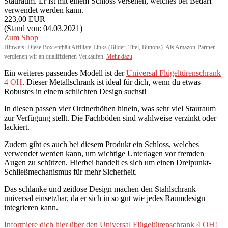
Stauraum. Er ist mit einem Schloss versehen, welches bei Bedarf
verwendet werden kann.
223,00 EUR
(Stand von: 04.03.2021)
Zum Shop
Hinweis: Diese Box enthält Affiliate-Links (Bilder, Titel, Buttons). Als Amazon-Partner
verdienen wir an qualifizierten Verkäufen.
Mehr dazu
Ein weiteres passendes Modell ist der
Universal Flügeltürenschrank
4 OH
. Dieser Metallschrank ist ideal für dich, wenn du etwas
Robustes in einem schlichten Design suchst!
In diesen passen vier Ordnerhöhen hinein, was sehr viel Stauraum
zur Verfügung stellt. Die Fachböden sind wahlweise verzinkt oder
lackiert.
Zudem gibt es auch bei diesem Produkt ein Schloss, welches
verwendet werden kann, um wichtige Unterlagen vor fremden
Augen zu schützen. Hierbei handelt es sich um einen Dreipunkt-
Schließmechanismus für mehr Sicherheit.
Das schlanke und zeitlose Design machen den Stahlschrank
universal einsetzbar, da er sich in so gut wie jedes Raumdesign
integrieren kann.
Informiere dich hier über den Universal Flügeltürenschrank 4 OH!