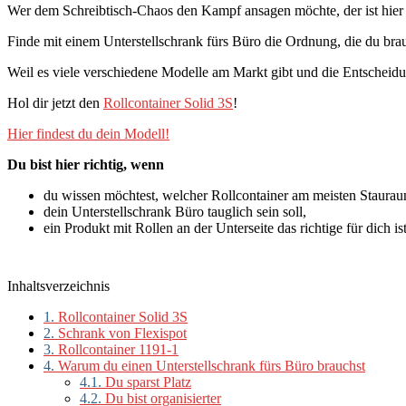
Wer dem Schreibtisch-Chaos den Kampf ansagen möchte, der ist hier 
Finde mit einem Unterstellschrank fürs Büro die Ordnung, die du brau
Weil es viele verschiedene Modelle am Markt gibt und die Entscheidu
Hol dir jetzt den
Rollcontainer Solid 3S
!
Hier findest du dein Modell!
Du bist hier richtig, wenn
du wissen möchtest, welcher Rollcontainer am meisten Stauraum
dein Unterstellschrank Büro tauglich sein soll,
ein Produkt mit Rollen an der Unterseite das richtige für dich ist
Inhaltsverzeichnis
1.
Rollcontainer Solid 3S
2.
Schrank von Flexispot
3.
Rollcontainer 1191-1
4.
Warum du einen Unterstellschrank fürs Büro brauchst
4.1.
Du sparst Platz
4.2.
Du bist organisierter